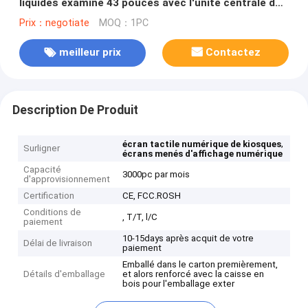
liquides examine 43 pouces avec l'unité centrale de
traitement de PC d'I3 I5 I7
Prix：negotiate
MOQ：1PC
meilleur prix
Contactez
Description De Produit
,
écran tactile numérique de kiosques
Surligner
écrans menés d'affichage numérique
Capacité
3000pc par mois
d'approvisionnement
Certification
CE, FCC.ROSH
Conditions de
, T/T, l/C
paiement
10-15days après acquit de votre
Délai de livraison
paiement
Emballé dans le carton premièrement,
Détails d'emballage
et alors renforcé avec la caisse en
bois pour l'emballage exter