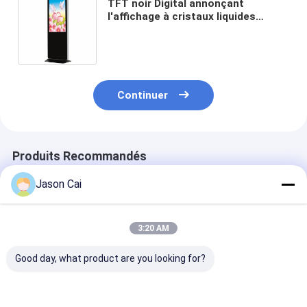
TFT noir Digital annonçant
l'affichage à cristaux liquides
examine 43 pouces avec l'unité
centrale de traitement de PC d'I3 I5
I7
Continuer
Produits Recommandés
Jason Cai
3:20 AM
Good day, what product are you looking for?
Résolution 1920 x
Points de contact :
Résolution 192
1080 Signage
signalisation
1080 Signalisa