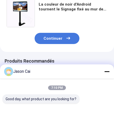
La couleur de noir d'Android
tournent le Signage fixé au mur de
Digital le double que de 22 pouces a
dégrossi pour la plate-forme de
casino
Continuer
Produits Recommandés
Jason Cai
7:10 PM
Good day, what product are you looking for?
Affichage numérique
PCAP écran tactile
18.5/21/32/42