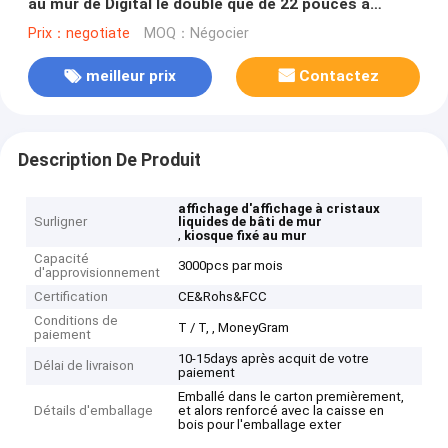
au mur de Digital le double que de 22 pouces a
dégrossi pour la plate-forme de casino
Prix：negotiate
MOQ：Négocier
meilleur prix
Contactez
Description De Produit
affichage d'affichage à cristaux
Surligner
liquides de bâti de mur
,
kiosque fixé au mur
Capacité
3000pcs par mois
d'approvisionnement
Certification
CE&Rohs&FCC
Conditions de
T / T, , MoneyGram
paiement
10-15days après acquit de votre
Délai de livraison
paiement
Emballé dans le carton premièrement,
Détails d'emballage
et alors renforcé avec la caisse en
bois pour l'emballage exter