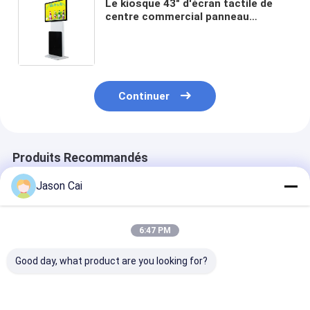
Le kiosque 43" d'écran tactile de
centre commercial panneau
d'affichage à cristaux liquides de HD
tournent l'affichage d'Android
Windows
Continuer
Produits Recommandés
Jason Cai
6:47 PM
Good day, what product are you looking for?
Affichage
Kiosque olographe de
Kiosque ologr
publicitaire à 360
projecteur de
multimédia de