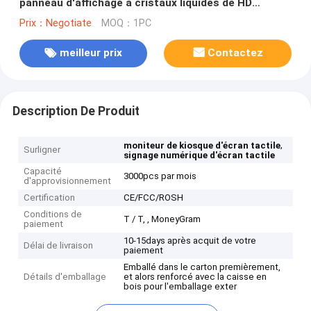
panneau d'affichage à cristaux liquides de HD
tournent l'affichage d'Android Windows
Prix：Negotiate
MOQ：1PC
meilleur prix
Contactez
Description De Produit
,
moniteur de kiosque d'écran tactile
Surligner
signage numérique d'écran tactile
Capacité
3000pcs par mois
d'approvisionnement
Certification
CE/FCC/ROSH
Conditions de
T / T, , MoneyGram
paiement
10-15days après acquit de votre
Délai de livraison
paiement
Emballé dans le carton premièrement,
Détails d'emballage
et alors renforcé avec la caisse en
bois pour l'emballage exter