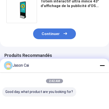
Totem interactif ultra mince 43"
d'affichage de la publicité d'OS
d'affichage à cristaux liquides
Windows Android d'affichage de
contact support de plancher
Continuer
Produits Recommandés
Jason Cai
2:42 AM
Good day, what product are you looking for?
Affichage
Kiosque olographe de
Kiosque ologr
publicitaire à 360
projecteur de
multimédia de