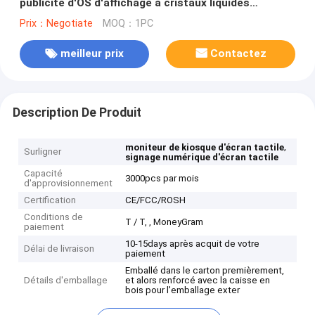
publicité d'OS d'affichage à cristaux liquides
Windows Android d'affichage de contact support de
Prix：Negotiate
MOQ：1PC
plancher
meilleur prix
Contactez
Description De Produit
,
moniteur de kiosque d'écran tactile
Surligner
signage numérique d'écran tactile
Capacité
3000pcs par mois
d'approvisionnement
Certification
CE/FCC/ROSH
Conditions de
T / T, , MoneyGram
paiement
10-15days après acquit de votre
Délai de livraison
paiement
Emballé dans le carton premièrement,
Détails d'emballage
et alors renforcé avec la caisse en
bois pour l'emballage exter