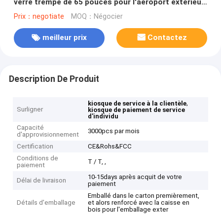
verre trempé de 65 pouces pour l'aéroport extérieur
de banque
Prix：negotiate
MOQ：Négocier
meilleur prix
Contactez
Description De Produit
,
kiosque de service à la clientèle
Surligner
kiosque de paiement de service
d'individu
Capacité
3000pcs par mois
d'approvisionnement
Certification
CE&Rohs&FCC
Conditions de
T / T, ,
paiement
10-15days après acquit de votre
Délai de livraison
paiement
Emballé dans le carton premièrement,
Détails d'emballage
et alors renforcé avec la caisse en
bois pour l'emballage exter