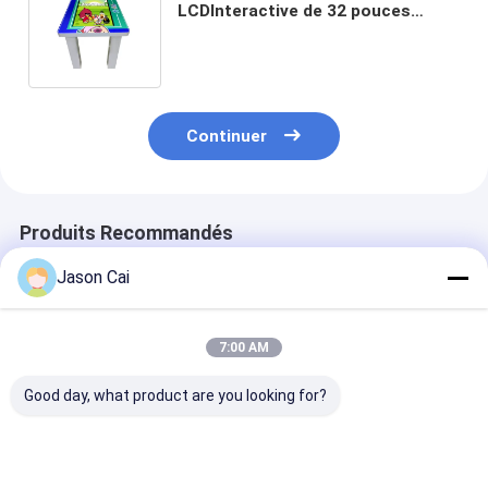
LCDInteractive de 32 pouces
imperméable pour l'école
Continuer
Produits Recommandés
Jason Cai
7:00 AM
Good day, what product are you looking for?
Podium numérique
32' Windows
14,1 pouces In
multimédia 13,3
Interactive PCAP
J4105 Quad C
pouces PCAP touch
affichage numérique
Laptops Educa