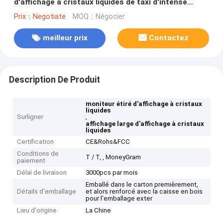
d'affichage à cristaux liquides de taxi d'intense
luminosité d'affichage ultra large de barre
Prix：Negotiate
MOQ：Négocier
meilleur prix
Contactez
Description De Produit
moniteur étiré d'affichage à cristaux
liquides
Surligner
,
affichage large d'affichage à cristaux
liquides
Certification
CE&Rohs&FCC
Conditions de
T / T, , MoneyGram
paiement
Délai de livraison
3000pcs par mois
Emballé dans le carton premièrement,
Détails d'emballage
et alors renforcé avec la caisse en bois
pour l'emballage exter
Lieu d'origine
La Chine