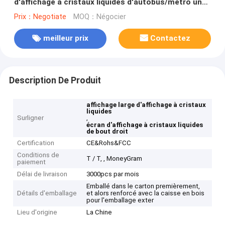
d'affichage à cristaux liquides d'autobus/métro une
entrée de la catégorie HDMI VGA AVI
Prix：Negotiate
MOQ：Négocier
meilleur prix
Contactez
Description De Produit
affichage large d'affichage à cristaux
liquides
Surligner
,
écran d'affichage à cristaux liquides
de bout droit
Certification
CE&Rohs&FCC
Conditions de
T / T, , MoneyGram
paiement
Délai de livraison
3000pcs par mois
Emballé dans le carton premièrement,
Détails d'emballage
et alors renforcé avec la caisse en bois
pour l'emballage exter
Lieu d'origine
La Chine