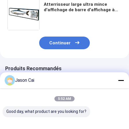
Atterrisseur large ultra mince
d'affichage de barre d'affichage à
cristaux liquides d'autobus/métro
une entrée de la catégorie HDMI
VGA AVI
Continuer
Produits Recommandés
Jason Cai
5:52 AM
Good day, what product are you looking for?
Écran LCD étiré à
Écran LCD
Écran LCD bar