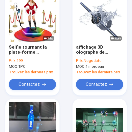
Selfie tournant la
affichage 3D
plate-forme
olographe de
automatique de
publicité de 42cm
Prix:
199
Prix:
Negotiate
Selfie 360 ​​pour la
pour le message
MOQ:
1PC
MOQ:
1 morceau
noce d'anniversaire
publicitaire
d'intérieur
Trouvez les derniers prix
Trouvez les derniers prix
Contactez
Contactez
Maison
Des produits
Au sujet de nous