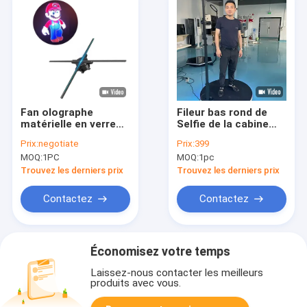
Fan olographe
Fileur bas rond de
matérielle en verre
Selfie de la cabine
du système
360 de photo pour la
Prix:
negotiate
Prix:
399
d'affichage 3d LED
noce d'anniversaire
MOQ:
1PC
MOQ:
1pc
65cm pour la
publicité
Trouvez les derniers prix
Trouvez les derniers prix
Contactez
Contactez
Économisez votre temps
Laissez-nous contacter les meilleurs
produits avec vous.