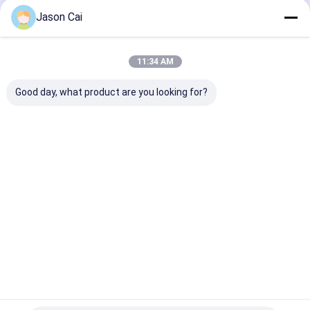
Jason Cai
Nos Catégories
11:34 AM
Good day, what product are you looking for?
Signage numérique
Signage extérieur
Signage fixé a
de contact multi
d'affichage à
de Digital
cristaux liquides
Digital
Aperçu
Au sujet de
Contactez-
Desktop
nous
nous
Site
Plan du site
Politique de confidentialité
Qualité
Signage numérique de contact multi
Usine De
Chine.Copyright © 2026 Shenzhen TopAdkiosk Display Technology
Co., Ltd.. All Rights Reserved.