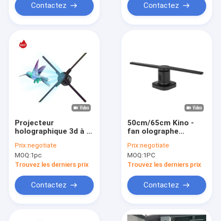
Contactez
Contactez
Projecteur
50cm/65cm Kino -
holographique 3d à 8
fan olographe
bras 650mm
d'affichage du style
Prix:
negotiate
Prix:
negotiate
ventilateur
3D de M angle de vue
MOQ:
1pc
MOQ:
1PC
d'affichage 150cm
de 360 degrés
ABS PC
Trouvez les derniers prix
Trouvez les derniers prix
Contactez
Contactez