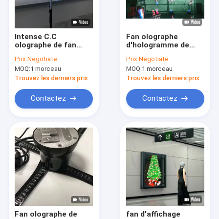
Visite d'usine
Contrôle de qualité
Intense C.C
Fan olographe
olographe de fan
d'hologramme de
Nous contacter
d'hologramme
l'affichage 65cm du
Prix:
Negotiate
Prix:
Negotiate
d'affichage du
contrôle 3D d'APPLI
MOQ:
1 morceau
MOQ:
1 morceau
luminosité 3D 12V 3A
pour annoncer la
Demander un devis
pour la publicité
promotion
Trouvez les derniers prix
Trouvez les derniers prix
Contactez
Contactez
Signage numérique de contact multi
Signage extérieur d'affichage à cristaux liquides Digital
Signage fixé au mur de Digital
Digital Signage Kiosk
Mur de vidéo de Signage de Digital
Fan olographe de
fan d'affichage