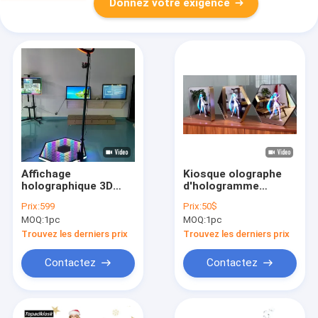
Donnez votre exigence
Affichage
Kiosque olographe
holographique 3D
d'hologramme
rotatif automatique
d'affichage du miroir
Prix:
599
Prix:
50$
360 degrés Selfie
3D pour annoncer la
MOQ:
1pc
MOQ:
1pc
photo Booth
lumière de LED
Trouvez les derniers prix
Trouvez les derniers prix
Contactez
Contactez