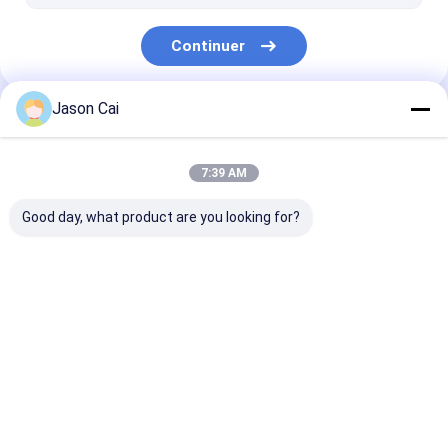
Continuer
Jason Cai
Nos Catégories
7:39 AM
Good day, what product are you looking for?
Signage numérique
Signage extérieur
Signage fixé a
de contact multi
d'affichage à
de Digital
cristaux liquides
Digital
Aperçu
Au sujet de
Contactez-
Desktop
nous
nous
Site
Plan du site
Politique de confidentialité