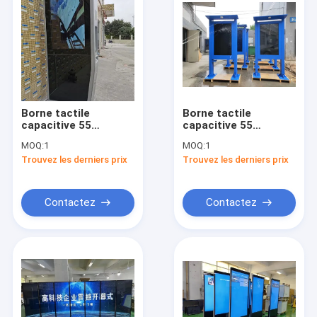
Borne tactile
Borne tactile
capacitive 55
capacitive 55
pouces, résolution
pouces, résolution
MOQ:
1
MOQ:
1
1920x1080
1920x1080,
Trouvez les derniers prix
Trouvez les derniers prix
luminosité 400CD
Contactez
Contactez
Maison
Des produits
Au sujet de nous