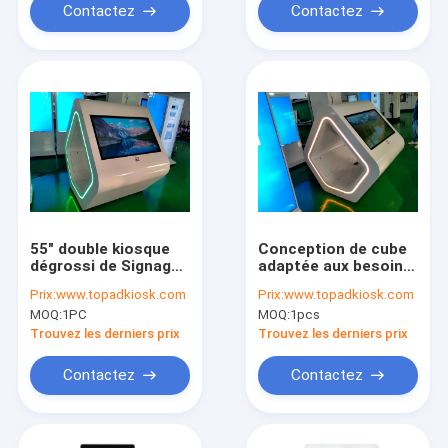
Contactez
Contactez
55" double kiosque
Conception de cube
dégrossi de Signage
adaptée aux besoins
d'OS Digital du cube
du client par kiosque
Prix:
www.topadkiosk.com
Prix:
www.topadkiosk.com
Android7.1 avec la
interactif en Win10
MOQ:
1PC
MOQ:
1pcs
lumière de LED
Linux 55inch Digital
Trouvez les derniers prix
Trouvez les derniers prix
Contactez
Contactez