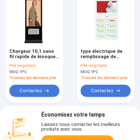
Chargeur 10,1 sans
type électrique de
fil rapide de kiosque
remplissage de
de Signage d'OS
kiosque de téléphone
Prix:
negotiate
Prix:
negotiate
Android Digital de
portable de cellules
MOQ:
1PC
MOQ:
1PC
Windows 10
de 22inch 1920*1080
Trouvez les derniers prix
Trouvez les derniers prix
Contactez
Contactez
Économisez votre temps
Laissez-nous contacter les meilleurs
produits avec vous.