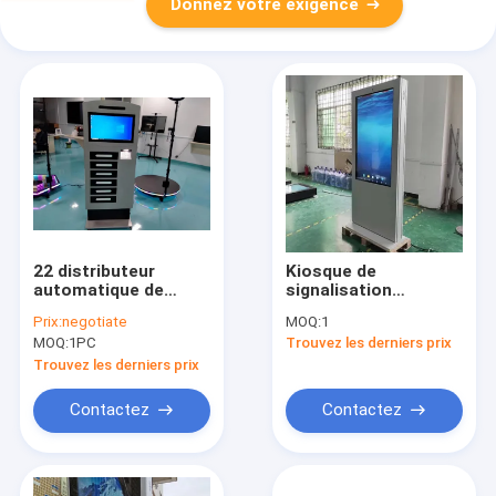
Donnez votre exigence
22 distributeur
Kiosque de
automatique de
signalisation
remplissage de
numérique LCD
Prix:
negotiate
MOQ:
1
téléphone portable
extérieur 43-65
MOQ:
1PC
Trouvez les derniers prix
de pouce 5MS Digital
pouces 1920x1080
Signage Kiosk
écran tactile
Trouvez les derniers prix
Contactez
Contactez