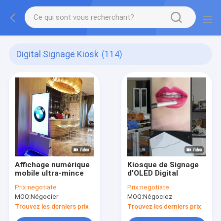
Digital Signage Kiosk
(114)
Affichage numérique
Kiosque de Signage
mobile ultra-mince
d'OLED Digital
Prix:
negotiate
Prix:
negotiate
MOQ:
Négocier
MOQ:
Négociez
Trouvez les derniers prix
Trouvez les derniers prix