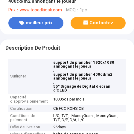
400cd/m2 annonçant le joueur
Prix：www.topadkiosk.com
MOQ：1pc
meilleur prix
Contactez
Description De Produit
support du plancher 1920x1080
annonçant le joueur
,
support du plancher 400cd/m2
Surligner
annonçant le joueur
,
55" Signage de Digital d'écran
d'OLED
Capacité
1000pcs par mois
d'approvisionnement
Certification
CE FCC ROHS CB
Conditions de
L/C, T/T, , MoneyGram, , MoneyGram,
paiement
T/T, D/P, D/A, L/C
Délai de livraison
25days